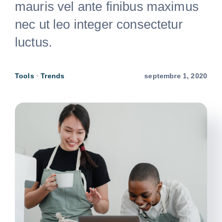
mauris vel ante finibus maximus
nec ut leo integer consectetur
News
luctus.
Free Consultation
Tools
•
Trends
septembre 1, 2020