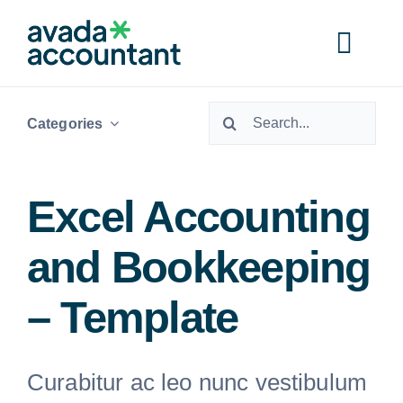
Passer
au
Togg
contenu
Navi
Rechercher:
Home
Categories
Services
Excel Accounting
and Bookkeeping
Industries
– Template
Resources
Curabitur ac leo nunc vestibulum
About Us